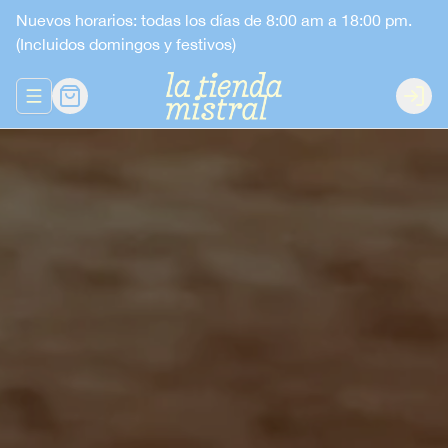
Nuevos horarios: todas los días de 8:00 am a 18:00 pm.
(Incluidos domingos y festivos)
Abrir menu de navegación
Login