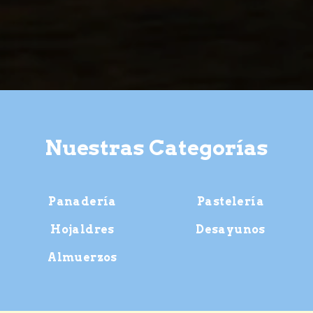
Nuestras Categorías
Panadería
Pastelería
Hojaldres
Desayunos
Almuerzos