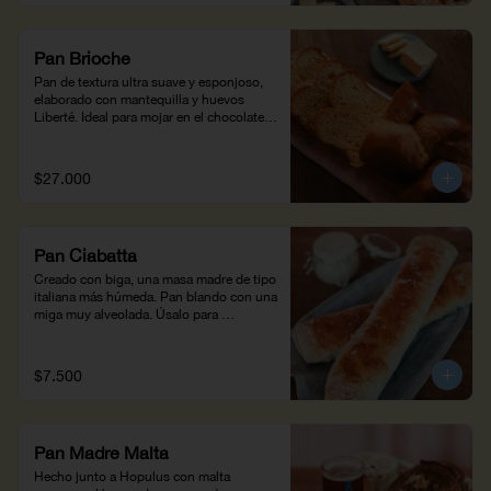
Pan Brioche
Pan de textura ultra suave y esponjoso, 
elaborado con mantequilla y huevos 
Liberté. Ideal para mojar en el chocolate 
caliente al estilo colombiano o para un 
desayuno con tostadas a la 
francesa (370g).
$27.000
Pan Ciabatta
Creado con biga, una masa madre de tipo 
italiana más húmeda. Pan blando con una 
miga muy alveolada. Úsalo para 
sándwiches o pizzas con salsa 
pomodoro.
$7.500
Pan Madre Malta
Hecho junto a Hopulus con malta 