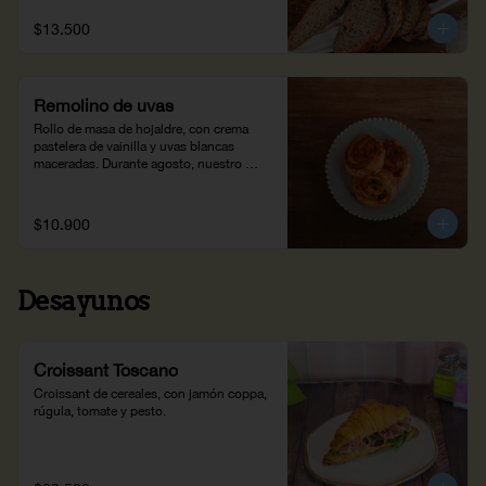
$13.500
Remolino de uvas
Rollo de masa de hojaldre, con crema 
pastelera de vainilla y uvas blancas 
maceradas. Durante agosto, nuestro 
Remolino de Uvas hace parte de Wish 
Dish, una iniciativa que ayuda a cumplir 
los deseos de niños con enfermedades 
$10.900
críticas
Desayunos
Croissant Toscano
Croissant de cereales, con jamón coppa, 
rúgula, tomate y pesto.