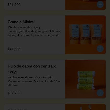
$21.500
Granola Mistral
Mix de nueces de nogal y 
marañon,semillas de chía, girasol, linaza, 
avena, almendras fileteadas, miel, aceite 
de coco, arándanos secos, especias, 
sirope de glucosa y azahar. Horneada y 
crocante, agrégale yogur o leches 
$47.900
vegetales. Ideal para el desayuno con 
fruta o para decorar tus batidos. 450 g
Rulo de cabra con ceniza x
120g
Inspirado en el queso francés Saint 
Maure de Tourraine. Maduarción de 15 a 
20 días.
$37.900