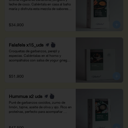
leche de coco. Caliéntala en casa al baño 
maría y disfruta esta mezcla de sabores 
aromáticos. Peso neto: 700g.
$34.900
Falafels x15_uds
Croquetas de garbanzos, perejil y 
especias. Caliéntalas en el horno y 
acompáñalos con salsa de yogur griego, 
pepino y hierbabuena. Peso neto: 500g - 
15 unidades.
$51.900
Hummus x2 uds
Puré de garbanzos cocidos, zumo de 
limón,​ tajine, aceite de oliva y ajo. Rico en 
proteínas, perfecto para acompañar 
panes y arepas. Peso neto: 500g -  4 
personas.
$47.500