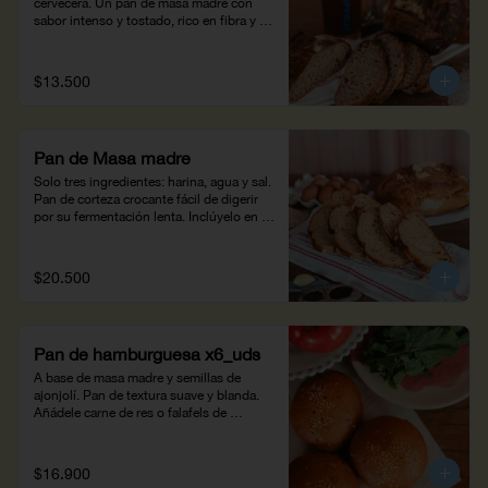
cervecera. Un pan de masa madre con 
sabor intenso y tostado, rico en fibra y 
proteína.
$13.500
Pan de Masa madre
Solo tres ingredientes: harina, agua y sal. 
Pan de corteza crocante fácil de digerir 
por su fermentación lenta. Inclúyelo en 
tus desayunos, tapas y sándwiches. (450 
g)
$20.500
Pan de hamburguesa x6_uds
A base de masa madre y semillas de 
ajonjolí. Pan de textura suave y blanda. 
Añádele carne de res o falafels de 
garbanzo con papitas a la francesa 
Mistral. Peso neto: 375g.
$16.900