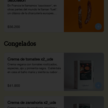
Saucisson
En Francia le llamamos 'saucisson', en 
otras partes del mundo le llaman 'fuet': 
un clásico de la charcutería europea.

Es la combinación de una receta 
tradicional de los Alpes franceses con 
$56.200
ingredientes colombianos: cerdo de 
Subachoque, sal de Zipaquirá y pimienta 
del Putumayo.

Congelados
¡Elaborado en los laboratorios de Joyería 
Gastronómica!
Crema de tomates x2_uds
Crema vegana con tomates rostizados, 
especies, ajo y pimienta negra.  Caliéntala 
en casa al baño maría y siente su sabor 
ahumado. Peso neto: 700g.
$41.900
Crema de zanahoria x2_uds
Crema vegana de zanahoria, jengibre y 