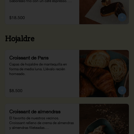
Saboréalo frío con un café espresso. 
(100g)
$18.500
Hojaldre
Croissant de París
Capas de hojaldre de mantequilla en 
forma de media luna. Llévalo recién 
horneado.
$8.500
Croissant de almendras
El favorito de nuestros vecinos.

Croissant relleno de crema de almendras 
y almendras fileteadas.

Disfrútalo con tu café favorito en casa.