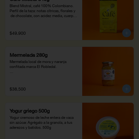
Blend Mistral, café 100% Colombiano. 
Perfil de la taza: notas cítricas, florales y 
 de chocolate, con acidez media, cuerpo 
jugoso y residual duradero. Altitud : 
1,200 m snm -1700 m snm.
$49.900
Mermelada 280g
Mermelada local de mora y naranja 
confitada marca El Robledal.

¡Añádela a los panes del desayuno!
$38.500
Yogur griego 500g
Yogur cremoso de leche entera de vaca 
sin azúcar. Agrégalo a la granola, a tus 
aderezos y batidos. 500g