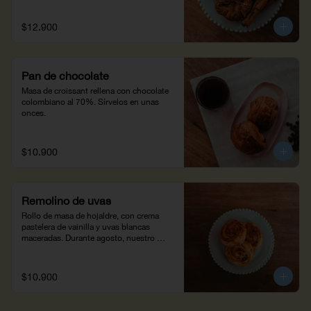
$12.900
Pan de chocolate
Masa de croissant rellena con chocolate 
colombiano al 70%. Sírvelos en unas 
onces.
$10.900
Remolino de uvas
Rollo de masa de hojaldre, con crema 
pastelera de vainilla y uvas blancas 
maceradas. Durante agosto, nuestro 
Remolino de Uvas hace parte de Wish 
Dish, una iniciativa que ayuda a cumplir 
los deseos de niños con enfermedades 
$10.900
críticas