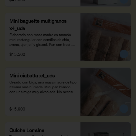
Mini baguette multigranos
x4_uds
Elaborado con masa madre en tamaño 
mini rectangular con semillas de chía, 
avena, ajonjolí y girasol. Pan con trocitos 
crocantes, fácil de digerir por su alto 
$15.500
contenido en fibra. Hornéala 10 minutos 
para tus pequeños antojos. Opción 
saludable para acompañar la vinagreta de 
las ensaladas. Peso neto: 360g
Mini ciabatta x4_uds
Creado con biga, una masa madre de tipo 
italiana más húmeda. Mini pan blando 
con una miga muy alveolada. No necesita 
ser horneado, descongélalo y úsalo para 
mini sándwiches o pizzas con salsa 
pomodoro. Peso neto: 560 g
$15.900
Quiche Lorraine