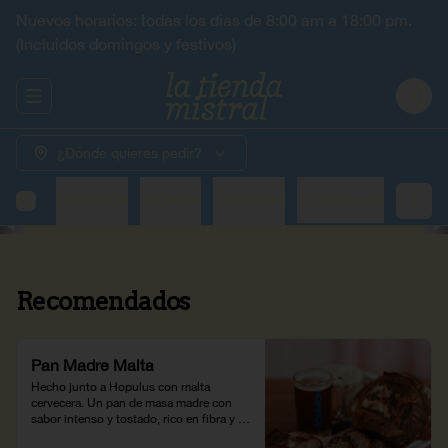
Nuevos horarios: todas los días de 8:00 am a 18:00 pm.
(Incluidos domingos y festivos)
Abrir menu de navegación
Login
¿Dónde quieres pedir?
adería
Pastelería
Hojaldre
Despensa
Congelados
Recomendados
Pan Madre Malta
Hecho junto a Hopulus con malta 
cervecera. Un pan de masa madre con 
sabor intenso y tostado, rico en fibra y 
proteína.