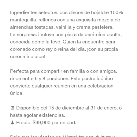
$54.900
Ingredientes selectos: dos discos de hojaldre 100%
mantequilla, rellenos con una exquisita mezcla de
almendras tostadas, vainilla y crema pastelera.
La sorpresa: incluye una pieza de cerámica oculta,
conocida como la fève. Quien la encuentre será
coronado como rey o reina del día, ¡con su propia
corona incluida!
Perfecta para compartir en familia o con amigos,
rinde entre 6 y 8 porciones. Este postre icónico
Conócenos
convierte cualquier reunión en una celebración
única.
Cobertura
Términos y condiciones
📆 Disponible del 15 de diciembre al 31 de enero, o
Política de privacidad
hasta agotar existencias.
🎄 Precio: $99,900 por unidad.
Redes sociales