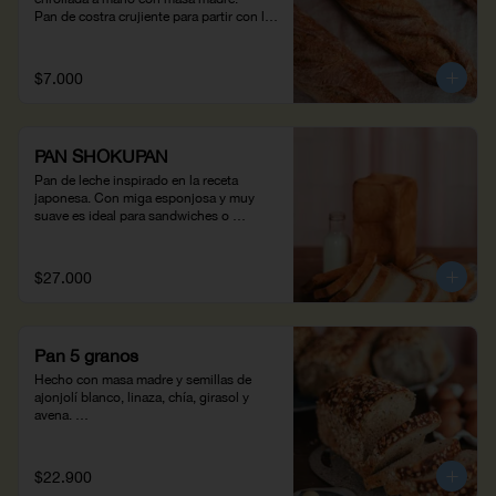
Pan de costra crujiente para partir con la 
mano.(310 g)
$7.000
PAN SHOKUPAN
Pan de leche inspirado en la receta 
japonesa. Con miga esponjosa y muy 
suave es ideal para sandwiches o 
tostadas.
$27.000
Pan 5 granos
Hecho con masa madre y semillas de 
ajonjolí blanco, linaza, chía, girasol y 
avena. 

Pan rico en fibra y grasas naturales, 
perfecto para un montadito con huevo y 
aguacate. (950 g)
$22.900