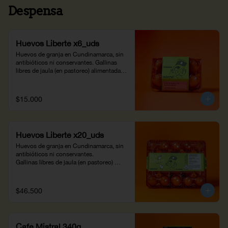
Despensa
Huevos Liberté x6_uds
Huevos de granja en Cundinamarca, sin 
antibióticos ni conservantes. Gallinas 
libres de jaula (en pastoreo) alimentadas 
con una dieta balanceada suplementada 
con fuentes vegetales de omega 3 y 
plantas nativas de la región. Huevos ricos 
$15.000
en omega 3 y luteína, propiedades para la 
salud ocular y cerebral. Prepáralos en 
casa a tu propio gusto.
Huevos Liberté x20_uds
Huevos de granja en Cundinamarca, sin 
antibióticos ni conservantes. 

Gallinas libres de jaula (en pastoreo) 
alimentadas con una dieta balanceada 
suplementada con fuentes vegetales de 
omega 3 y plantas nativas de la región. 

$46.500
Huevos de pastoreo ricos en omega 3 y 
luteína, propiedades para la salud ocular 
y cerebral. 

¡Prepáralos en casa a tu propio gusto!
Café Mistral 340g