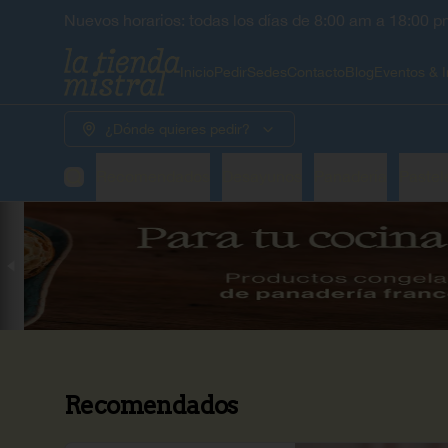
Nuevos horarios: todas los días de 8:00 am a 18:00 pm
Inicio
Pedir
Sedes
Contacto
Blog
Eventos & I
¿Dónde quieres pedir?
Recomendados
Desayunos
Panadería
Pastel
Recomendados