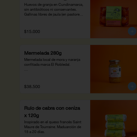
Huevos de granja en Cundinamarca, 
sin antibióticos ni conservantes. 
Gallinas libres de jaula (en pastoreo) 
alimentadas con una dieta 
balanceada suplementada con 
fuentes vegetales de omega 3 y 
$15.000
plantas nativas de la región. Huevos 
ricos en omega 3 y luteína, 
propiedades para la salud ocular y 
cerebral. Prepáralos en casa a tu 
Mermelada 280g
propio gusto.
Mermelada local de mora y naranja 
confitada marca El Robledal.

¡Añádela a los panes del desayuno!
$38.500
Rulo de cabra con ceniza
x 120g
Inspirado en el queso francés Saint 
Maure de Tourraine. Maduarción de 
15 a 20 días.