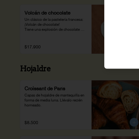
Volcán de chocolate
Un clásico de la pastelería francesa: 
¡Volcán de chocolate!

Tiene una explosión de chocolate al 
70% que te encantará.
$17.900
Hojaldre
Croissant de París
Capas de hojaldre de mantequilla en 
forma de media luna. Llévalo recién 
horneado.
$8.500