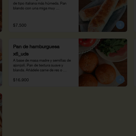
de tipo italiana más húmeda. Pan 
blando con una miga muy 
alveolada. Úsalo para sándwiches o 
pizzas con salsa pomodoro.
$7.500
Pan de hamburguesa
x6_uds
A base de masa madre y semillas de 
ajonjolí. Pan de textura suave y 
blanda. Añádele carne de res o 
falafels de garbanzo con papitas a la 
$16.900
francesa Mistral. Peso neto: 375g.