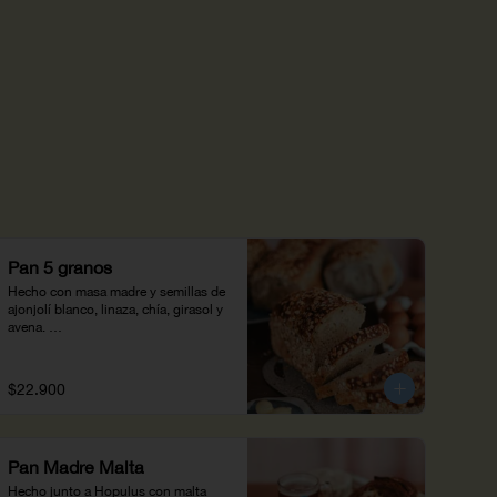
Pan 5 granos
Hecho con masa madre y semillas de 
ajonjolí blanco, linaza, chía, girasol y 
avena. 

Pan rico en fibra y grasas naturales, 
perfecto para un montadito con 
huevo y aguacate. (950 g)
$22.900
Pan Madre Malta
Hecho junto a Hopulus con malta 