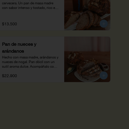
cervecera. Un pan de masa madre 
con sabor intenso y tostado, rico en 
fibra y proteína.
$13.500
Pan de nueces y
arándanos
Hecho con masa madre, arándanos y 
nueces de nogal. Pan dócil con un 
sutil aroma dulce. Acompáñalo con 
mermelada y una bebida caliente. 
$22.900
(470 g)