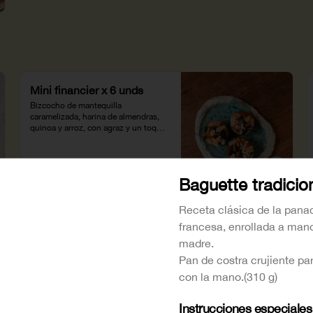
Mini financier x 6 unds
Bizcocho de mantequilla 
caramelizada, harina de almendras, 
quinoa y arroz, con agraz y un toque 
de limón. NO TIENE GLUTEN
$39.600
Baguette tradicio
Receta clásica de la pana
Tartaleta de manzana sin
francesa, enrollada a ma
gluten
madre.
Base de galleta con harina de arroz, 
Pan de costra crujiente par
crema de almendras y manzana 
criolla caramelizada.
con la mano.(310 g)
$17.500
Instrucciones especiales