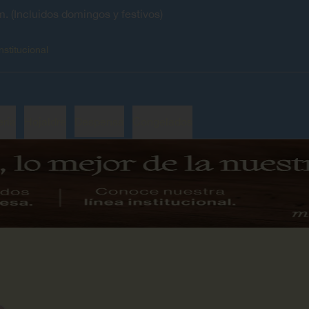
. (Incluidos domingos y festivos)
nstitucional
ería
Hojaldre
Despensa
Congelados