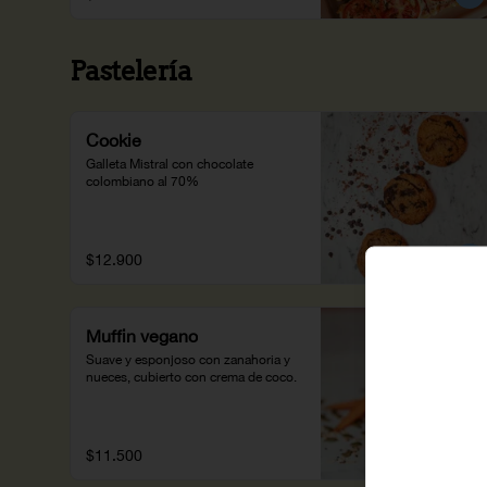
Pastelería
Cookie
Galleta Mistral con chocolate 
colombiano al 70%
$12.900
Muffin vegano
Suave y esponjoso con zanahoria y 
nueces, cubierto con crema de coco.
$11.500