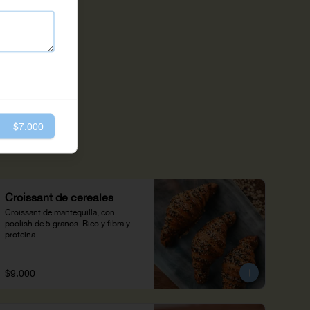
$7.000
Croissant de cereales
Croissant de mantequilla, con 
poolish de 5 granos. Rico y fibra y 
proteina.
$9.000