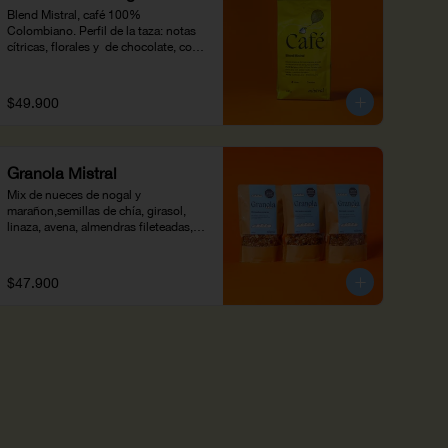
Blend Mistral, café 100% 
Colombiano. Perfil de la taza: notas 
cítricas, florales y  de chocolate, con 
acidez media, cuerpo jugoso y 
residual duradero. Altitud : 1,200 m 
snm -1700 m snm.
$49.900
Granola Mistral
Mix de nueces de nogal y 
marañon,semillas de chía, girasol, 
linaza, avena, almendras fileteadas, 
miel, aceite de coco, arándanos 
secos, especias, sirope de glucosa y 
azahar. Horneada y crocante, 
$47.900
agrégale yogur o leches vegetales. 
Ideal para el desayuno con fruta o 
para decorar tus batidos. 450 g