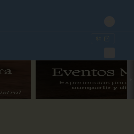
Login
$0