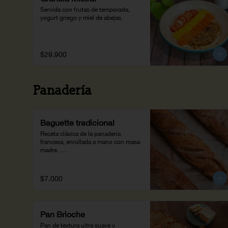
Servida con frutas de temporada, 
yogurt griego y miel de abejas.
$29.900
Panadería
Baguette tradicional
Receta clásica de la panadería 
francesa, enrollada a mano con masa 
madre. 

Pan de costra crujiente para partir 
con la mano.(310 g)
$7.000
Pan Brioche
Pan de textura ultra suave y 