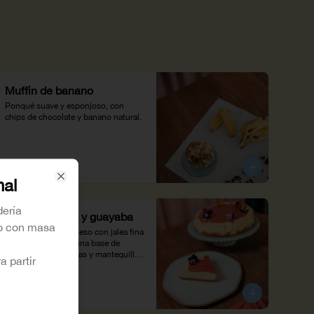
Muffin de banano
Ponqué suave y esponjoso, con 
chips de chocolate y banano natural.
$11.500
nal
Close
dería
Tarte de queso y guayaba
no con masa
Tarta cremosa de queso con jalea fina 
de guayaba, sobre una base de 
crumble de almendras y mantequilla 
a partir
caramelizada. 6/8 porciones
$134.500