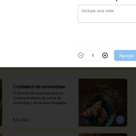
Éclair de chocolate
Masa choux al estilo francés, rellena 
de crema suave de chocolate.

Saboréalo frío con un café espresso. 
(100g)
$18.500
Agregar
Croissant de almendras
El favorito de nuestros vecinos.

Croissant relleno de crema de 
almendras y almendras fileteadas.

Disfrútalo con tu café favorito en 
casa.
$14.500