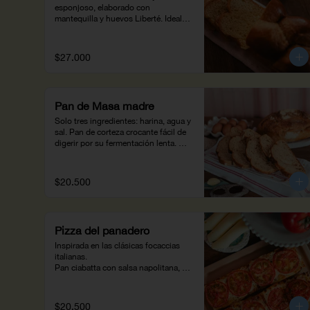
esponjoso, elaborado con 
mantequilla y huevos Liberté. Ideal 
para mojar en el chocolate caliente al 
estilo colombiano o para un 
desayuno con tostadas a la 
$27.000
francesa (370g).
Pan de Masa madre
Solo tres ingredientes: harina, agua y 
sal. Pan de corteza crocante fácil de 
digerir por su fermentación lenta. 
Inclúyelo en tus desayunos, tapas y 
sándwiches. (450 g)
$20.500
Pizza del panadero
Inspirada en las clásicas focaccias 
italianas.

Pan ciabatta con salsa napolitana, 
tomate, queso y especias.
$20.500