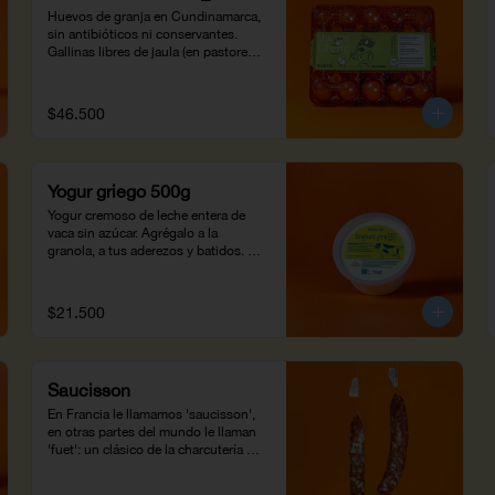
Huevos de granja en Cundinamarca, 
sin antibióticos ni conservantes. 

Gallinas libres de jaula (en pastoreo) 
alimentadas con una dieta 
balanceada suplementada con 
fuentes vegetales de omega 3 y 
$46.500
plantas nativas de la región. 

Huevos de pastoreo ricos en omega 
3 y luteína, propiedades para la salud 
ocular y cerebral. 

Yogur griego 500g
¡Prepáralos en casa a tu propio 
gusto!
Yogur cremoso de leche entera de 
vaca sin azúcar. Agrégalo a la 
granola, a tus aderezos y batidos. 
500g
$21.500
Saucisson
En Francia le llamamos 'saucisson', 
en otras partes del mundo le llaman 
'fuet': un clásico de la charcutería 
europea.
