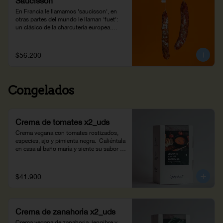
Saucisson
En Francia le llamamos 'saucisson', en 
otras partes del mundo le llaman 'fuet': 
un clásico de la charcutería europea.

Es la combinación de una receta 
tradicional de los Alpes franceses con 
$56.200
ingredientes colombianos: cerdo de 
Subachoque, sal de Zipaquirá y pimienta 
del Putumayo.

Congelados
¡Elaborado en los laboratorios de Joyería 
Gastronómica!
Crema de tomates x2_uds
Crema vegana con tomates rostizados, 
especies, ajo y pimienta negra.  Caliéntala 
en casa al baño maría y siente su sabor 
ahumado. Peso neto: 700g.
$41.900
Crema de zanahoria x2_uds
Crema vegana de zanahoria, jengibre y 