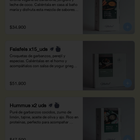
leche de coco. Caliéntala en casa al baño 
maría y disfruta esta mezcla de sabores 
aromáticos. Peso neto: 700g.
$34.900
Falafels x15_uds
Croquetas de garbanzos, perejil y 
especias. Caliéntalas en el horno y 
acompáñalos con salsa de yogur griego, 
pepino y hierbabuena. Peso neto: 500g - 
15 unidades.
$51.900
Hummus x2 uds
Puré de garbanzos cocidos, zumo de 
limón,​ tajine, aceite de oliva y ajo. Rico en 
proteínas, perfecto para acompañar 
panes y arepas. Peso neto: 500g -  4 
personas.
$47.500