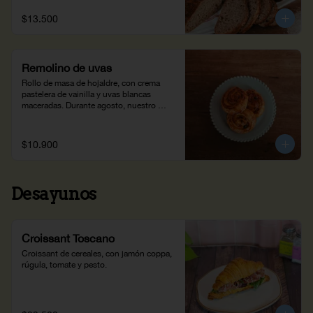
$13.500
Remolino de uvas
Rollo de masa de hojaldre, con crema 
pastelera de vainilla y uvas blancas 
maceradas. Durante agosto, nuestro 
Remolino de Uvas hace parte de Wish 
Dish, una iniciativa que ayuda a cumplir 
los deseos de niños con enfermedades 
$10.900
críticas
Desayunos
Croissant Toscano
Croissant de cereales, con jamón coppa, 
rúgula, tomate y pesto.