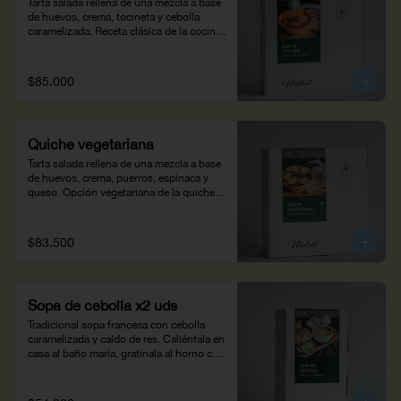
Tarta salada rellena de una mezcla a base 
de huevos, crema, tocineta y cebolla 
caramelizada. Receta clásica de la cocina 
francesa, disfrútala con una copa de vino. 
Peso neto: 560g) - 4/5 personas.
$85.000
Quiche vegetariana
Tarta salada rellena de una mezcla a base 
de huevos, crema, puerros, espinaca y 
queso. Opción vegetariana de la quiche. 
Disfrútala con una copa de vino. Peso 
neto: 600g - 4/5 personas.
$83.500
Sopa de cebolla x2 uds
Tradicional sopa francesa con cebolla 
caramelizada y caldo de res. Caliéntala en 
casa al baño maría, gratínala al horno con 
queso y un trozo de pan. Peso neto: 
660g.