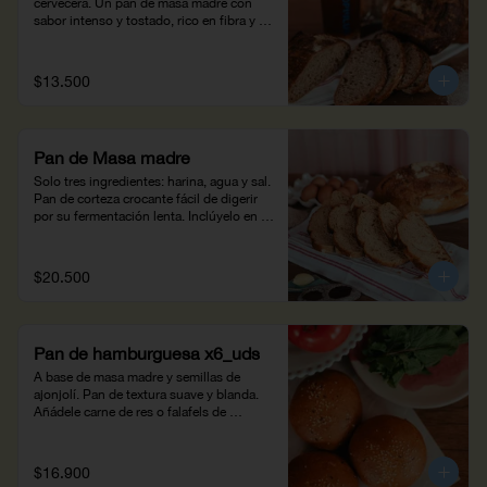
cervecera. Un pan de masa madre con 
sabor intenso y tostado, rico en fibra y 
proteína.
$13.500
Pan de Masa madre
Solo tres ingredientes: harina, agua y sal. 
Pan de corteza crocante fácil de digerir 
por su fermentación lenta. Inclúyelo en 
tus desayunos, tapas y sándwiches. (450 
g)
$20.500
Pan de hamburguesa x6_uds
A base de masa madre y semillas de 
ajonjolí. Pan de textura suave y blanda. 
Añádele carne de res o falafels de 
garbanzo con papitas a la francesa 
Mistral. Peso neto: 375g.
$16.900