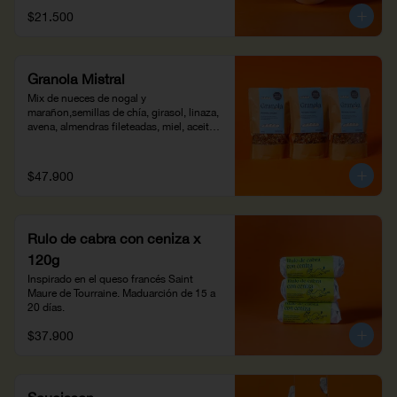
$21.500
Granola Mistral
Mix de nueces de nogal y 
marañon,semillas de chía, girasol, linaza, 
avena, almendras fileteadas, miel, aceite 
de coco, arándanos secos, especias, 
sirope de glucosa y azahar. Horneada y 
crocante, agrégale yogur o leches 
$47.900
vegetales. Ideal para el desayuno con 
fruta o para decorar tus batidos. 450 g
Rulo de cabra con ceniza x
120g
Inspirado en el queso francés Saint 
Maure de Tourraine. Maduarción de 15 a 
20 días.
$37.900