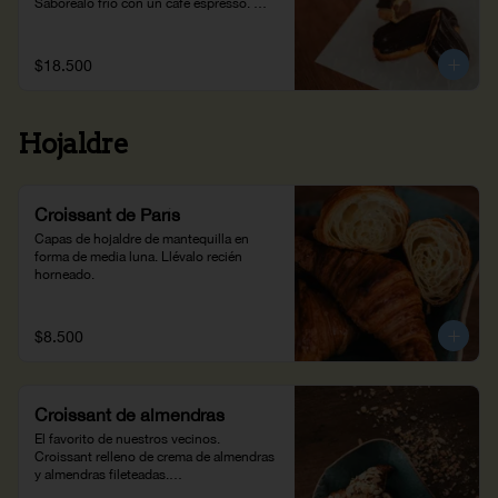
Saboréalo frío con un café espresso. 
(100g)
$18.500
Hojaldre
Croissant de París
Capas de hojaldre de mantequilla en 
forma de media luna. Llévalo recién 
horneado.
$8.500
Croissant de almendras
El favorito de nuestros vecinos.

Croissant relleno de crema de almendras 
y almendras fileteadas.

Disfrútalo con tu café favorito en casa.