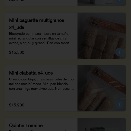
Mini baguette multigranos
x4_uds
Elaborado con masa madre en tamaño 
mini rectangular con semillas de chía, 
avena, ajonjolí y girasol. Pan con trocitos 
crocantes, fácil de digerir por su alto 
$15.500
contenido en fibra. Hornéala 10 minutos 
para tus pequeños antojos. Opción 
saludable para acompañar la vinagreta de 
las ensaladas. Peso neto: 360g
Mini ciabatta x4_uds
Creado con biga, una masa madre de tipo 
italiana más húmeda. Mini pan blando 
con una miga muy alveolada. No necesita 
ser horneado, descongélalo y úsalo para 
mini sándwiches o pizzas con salsa 
pomodoro. Peso neto: 560 g
$15.900
Quiche Lorraine