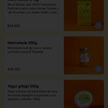
Blend Mistral, café 100% Colombiano. 
Perfil de la taza: notas cítricas, florales y 
 de chocolate, con acidez media, cuerpo 
jugoso y residual duradero. Altitud : 
1,200 m snm -1700 m snm.
$49.900
Mermelada 280g
Mermelada local de mora y naranja 
confitada marca El Robledal.

¡Añádela a los panes del desayuno!
$38.500
Yogur griego 500g
Yogur cremoso de leche entera de vaca 
sin azúcar. Agrégalo a la granola, a tus 
aderezos y batidos. 500g