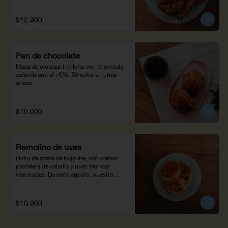
$12.900
Pan de chocolate
Masa de croissant rellena con chocolate 
colombiano al 70%. Sírvelos en unas 
onces.
$10.900
Remolino de uvas
Rollo de masa de hojaldre, con crema 
pastelera de vainilla y uvas blancas 
maceradas. Durante agosto, nuestro 
Remolino de Uvas hace parte de Wish 
Dish, una iniciativa que ayuda a cumplir 
los deseos de niños con enfermedades 
$10.900
críticas