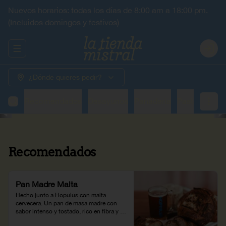
Nuevos horarios: todas los días de 8:00 am a 18:00 pm.
(Incluidos domingos y festivos)
Abrir menu de navegación
Login
¿Dónde quieres pedir?
Recomendados
Desayunos
Panadería
Pastelería
H
Recomendados
Pan Madre Malta
Hecho junto a Hopulus con malta 
cervecera. Un pan de masa madre con 
sabor intenso y tostado, rico en fibra y 
proteína.