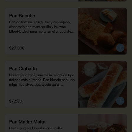
Pan Brioche
Pan de textura ultra suave y esponjoso, 
elaborado con mantequilla y huevos 
Liberté. Ideal para mojar en el chocolate 
caliente al estilo colombiano o para un 
desayuno con tostadas a la 
francesa (370g).
$27.000
Pan Ciabatta
Creado con biga, una masa madre de tipo 
italiana más húmeda. Pan blando con una 
miga muy alveolada. Úsalo para 
sándwiches o pizzas con salsa 
pomodoro.
$7.500
Pan Madre Malta
Hecho junto a Hopulus con malta 