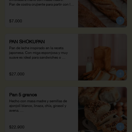
Pan de costra crujiente para partir con la 
mano.(310 g)
$7.000
PAN SHOKUPAN
Pan de leche inspirado en la receta 
japonesa. Con miga esponjosa y muy 
suave es ideal para sandwiches o 
tostadas.
$27.000
Pan 5 granos
Hecho con masa madre y semillas de 
ajonjolí blanco, linaza, chía, girasol y 
avena. 

Pan rico en fibra y grasas naturales, 
perfecto para un montadito con huevo y 
aguacate. (950 g)
$22.900