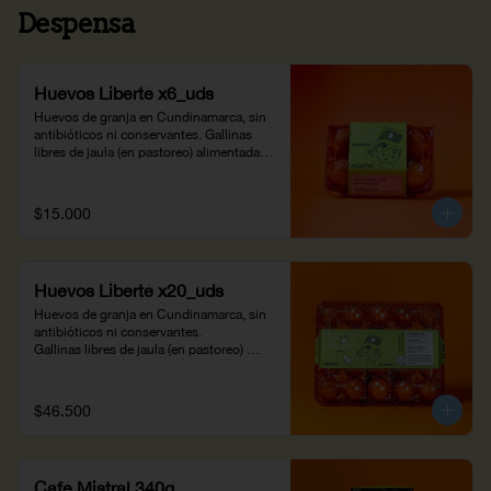
Despensa
Huevos Liberté x6_uds
Huevos de granja en Cundinamarca, sin 
antibióticos ni conservantes. Gallinas 
libres de jaula (en pastoreo) alimentadas 
con una dieta balanceada suplementada 
con fuentes vegetales de omega 3 y 
plantas nativas de la región. Huevos ricos 
$15.000
en omega 3 y luteína, propiedades para la 
salud ocular y cerebral. Prepáralos en 
casa a tu propio gusto.
Huevos Liberté x20_uds
Huevos de granja en Cundinamarca, sin 
antibióticos ni conservantes. 

Gallinas libres de jaula (en pastoreo) 
alimentadas con una dieta balanceada 
suplementada con fuentes vegetales de 
omega 3 y plantas nativas de la región. 

$46.500
Huevos de pastoreo ricos en omega 3 y 
luteína, propiedades para la salud ocular 
y cerebral. 

¡Prepáralos en casa a tu propio gusto!
Café Mistral 340g