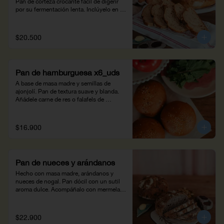
Pan de corteza crocante fácil de digerir 
por su fermentación lenta. Inclúyelo en 
tus desayunos, tapas y sándwiches. (450 
g)
$20.500
Pan de hamburguesa x6_uds
A base de masa madre y semillas de 
ajonjolí. Pan de textura suave y blanda. 
Añádele carne de res o falafels de 
garbanzo con papitas a la francesa 
Mistral. Peso neto: 375g.
$16.900
Pan de nueces y arándanos
Hecho con masa madre, arándanos y 
nueces de nogal. Pan dócil con un sutil 
aroma dulce. Acompáñalo con mermelada 
y una bebida caliente. (470 g)
$22.900