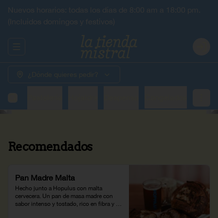
Nuevos horarios: todas los días de 8:00 am a 18:00 pm.
(Incluidos domingos y festivos)
Abrir menu de navegación
Login
¿Dónde quieres pedir?
adería
Pastelería
Hojaldre
Despensa
Congelados
Recomendados
Pan Madre Malta
Hecho junto a Hopulus con malta 
cervecera. Un pan de masa madre con 
sabor intenso y tostado, rico en fibra y 
proteína.