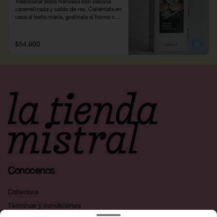
Tradicional sopa francesa con cebolla 
caramelizada y caldo de res. Caliéntala en 
casa al baño maría, gratínala al horno con 
queso y un trozo de pan. Peso neto: 
660g.
$54.900
Conócenos
Cobertura
Términos y condiciones