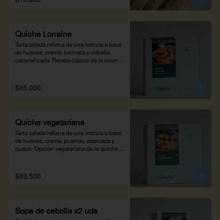
Quiche Lorraine
Tarta salada rellena de una mezcla a base 
de huevos, crema, tocineta y cebolla 
caramelizada. Receta clásica de la cocina 
francesa, disfrútala con una copa de vino. 
Peso neto: 560g) - 4/5 personas.
$85.000
Quiche vegetariana
Tarta salada rellena de una mezcla a base 
de huevos, crema, puerros, espinaca y 
queso. Opción vegetariana de la quiche. 
Disfrútala con una copa de vino. Peso 
neto: 600g - 4/5 personas.
$83.500
Sopa de cebolla x2 uds