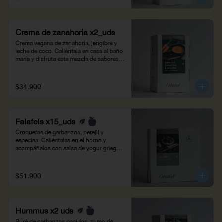
Crema de zanahoria x2_uds
Crema vegana de zanahoria, jengibre y 
leche de coco. Caliéntala en casa al baño 
maría y disfruta esta mezcla de sabores 
aromáticos. Peso neto: 700g.
$34.900
Falafels x15_uds
Croquetas de garbanzos, perejil y 
especias. Caliéntalas en el horno y 
acompáñalos con salsa de yogur griego, 
pepino y hierbabuena. Peso neto: 500g - 
15 unidades.
$51.900
Hummus x2 uds
Puré de garbanzos cocidos, zumo de 