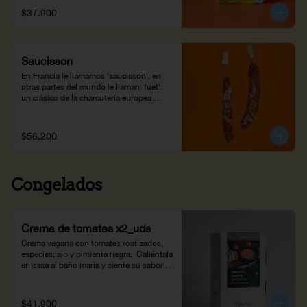
$37.900
Saucisson
En Francia le llamamos 'saucisson', en 
otras partes del mundo le llaman 'fuet': 
un clásico de la charcutería europea.

Es la combinación de una receta 
tradicional de los Alpes franceses con 
$56.200
ingredientes colombianos: cerdo de 
Subachoque, sal de Zipaquirá y pimienta 
del Putumayo.

Congelados
¡Elaborado en los laboratorios de Joyería 
Gastronómica!
Crema de tomates x2_uds
Crema vegana con tomates rostizados, 
especies, ajo y pimienta negra.  Caliéntala 
en casa al baño maría y siente su sabor 
ahumado. Peso neto: 700g.
$41.900