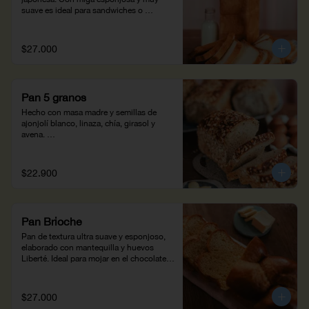
suave es ideal para sandwiches o 
tostadas.
$27.000
Pan 5 granos
Hecho con masa madre y semillas de 
ajonjolí blanco, linaza, chía, girasol y 
avena. 

Pan rico en fibra y grasas naturales, 
perfecto para un montadito con huevo y 
aguacate. (950 g)
$22.900
Pan Brioche
Pan de textura ultra suave y esponjoso, 
elaborado con mantequilla y huevos 
Liberté. Ideal para mojar en el chocolate 
caliente al estilo colombiano o para un 
desayuno con tostadas a la 
francesa (370g).
$27.000