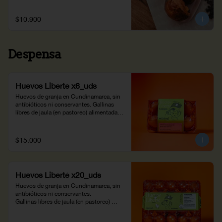
$10.900
Despensa
Huevos Liberté x6_uds
Huevos de granja en Cundinamarca, sin 
antibióticos ni conservantes. Gallinas 
libres de jaula (en pastoreo) alimentadas 
con una dieta balanceada suplementada 
con fuentes vegetales de omega 3 y 
plantas nativas de la región. Huevos ricos 
$15.000
en omega 3 y luteína, propiedades para la 
salud ocular y cerebral. Prepáralos en 
casa a tu propio gusto.
Huevos Liberté x20_uds
Huevos de granja en Cundinamarca, sin 
antibióticos ni conservantes. 

Gallinas libres de jaula (en pastoreo) 
alimentadas con una dieta balanceada 
suplementada con fuentes vegetales de 