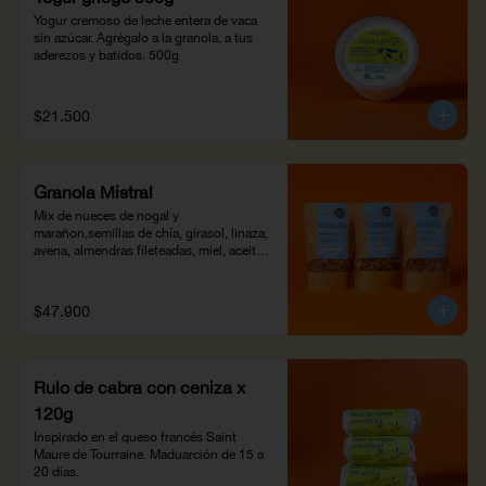
Yogur cremoso de leche entera de vaca 
sin azúcar. Agrégalo a la granola, a tus 
aderezos y batidos. 500g
$21.500
Granola Mistral
Mix de nueces de nogal y 
marañon,semillas de chía, girasol, linaza, 
avena, almendras fileteadas, miel, aceite 
de coco, arándanos secos, especias, 
sirope de glucosa y azahar. Horneada y 
crocante, agrégale yogur o leches 
$47.900
vegetales. Ideal para el desayuno con 
fruta o para decorar tus batidos. 450 g
Rulo de cabra con ceniza x
120g
Inspirado en el queso francés Saint 
Maure de Tourraine. Maduarción de 15 a 
20 días.