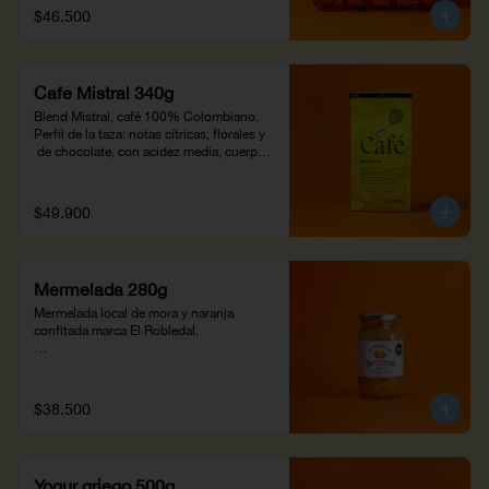
omega 3 y plantas nativas de la región. 

$46.500
Huevos de pastoreo ricos en omega 3 y 
luteína, propiedades para la salud ocular 
y cerebral. 

¡Prepáralos en casa a tu propio gusto!
Café Mistral 340g
Blend Mistral, café 100% Colombiano. 
Perfil de la taza: notas cítricas, florales y 
 de chocolate, con acidez media, cuerpo 
jugoso y residual duradero. Altitud : 
1,200 m snm -1700 m snm.
$49.900
Mermelada 280g
Mermelada local de mora y naranja 
confitada marca El Robledal.

¡Añádela a los panes del desayuno!
$38.500
Yogur griego 500g