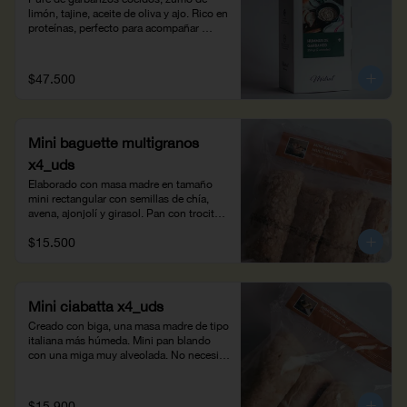
limón,​ tajine, aceite de oliva y ajo. Rico en 
proteínas, perfecto para acompañar 
panes y arepas. Peso neto: 500g -  4 
personas.
$47.500
Mini baguette multigranos
x4_uds
Elaborado con masa madre en tamaño 
mini rectangular con semillas de chía, 
avena, ajonjolí y girasol. Pan con trocitos 
crocantes, fácil de digerir por su alto 
$15.500
contenido en fibra. Hornéala 10 minutos 
para tus pequeños antojos. Opción 
saludable para acompañar la vinagreta de 
las ensaladas. Peso neto: 360g
Mini ciabatta x4_uds
Creado con biga, una masa madre de tipo 
italiana más húmeda. Mini pan blando 
con una miga muy alveolada. No necesita 
ser horneado, descongélalo y úsalo para 
mini sándwiches o pizzas con salsa 
pomodoro. Peso neto: 560 g
$15.900